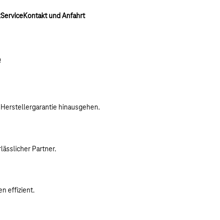
k
Service
Kontakt und Anfahrt
e
Herstellergarantie hinausgehen.
ässlicher Partner.
n effizient.