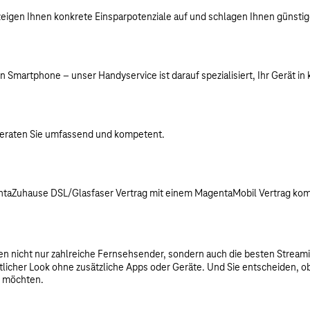
gen Ihnen konkrete Einsparpotenziale auf und schlagen Ihnen günstige
martphone – unser Handyservice ist darauf spezialisiert, Ihr Gerät in k
beraten Sie umfassend und kompetent.
Zuhause DSL/Glasfaser Vertrag mit einem MagentaMobil Vertrag kombinie
n nicht nur zahlreiche Fernsehsender, sondern auch die besten Stream
itlicher Look ohne zusätzliche Apps oder Geräte. Und Sie entscheiden, 
n möchten.