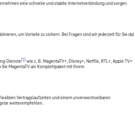
Unternehmen eine schnelle und stabile Internetverbindung und sorgen
ren, um Vorteile zu sichern. Bei Fragen sind wir jederzeit für Sie da!
[1]
ing-Dienste
wie z. B. MagentaTV+, Disney+, Netflix, RTL+, Apple TV+
ob Sie MagentaTV als Komplettpaket mit Ihrem
, flexiblen Vertragslaufzeiten und einem unverwechselbaren
ngstar weiterempfehlen.