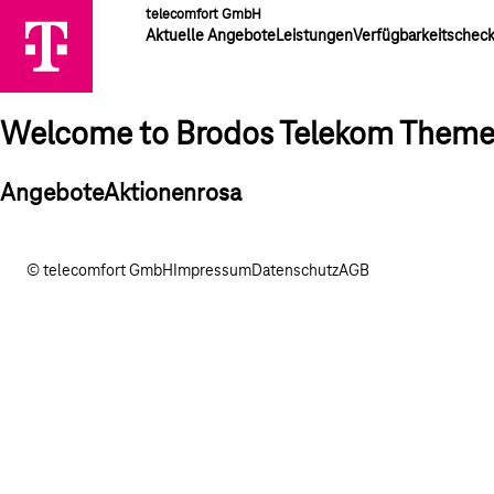
telecomfort GmbH
Aktuelle Angebote
Leistungen
Verfügbarkeitschec
Welcome to Brodos Telekom Them
AngeboteAktionenrosa
© telecomfort GmbH
Impressum
Datenschutz
AGB